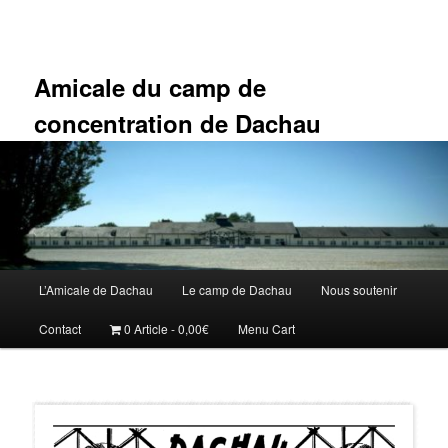
Aller
au
contenu
principal
Amicale du camp de
concentration de Dachau
Menu
L’Amicale de Dachau
Le camp de Dachau
Nous soutenir
principal
Contact
0 Article
0,00€
Menu Cart