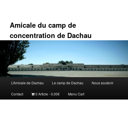
Aller
au
contenu
principal
Amicale du camp de
concentration de Dachau
Menu
L’Amicale de Dachau
Le camp de Dachau
Nous soutenir
principal
Contact
0 Article
0,00€
Menu Cart