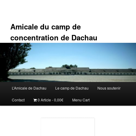
Aller
au
contenu
principal
Amicale du camp de
concentration de Dachau
Menu
L’Amicale de Dachau
Le camp de Dachau
Nous soutenir
principal
Contact
0 Article
0,00€
Menu Cart