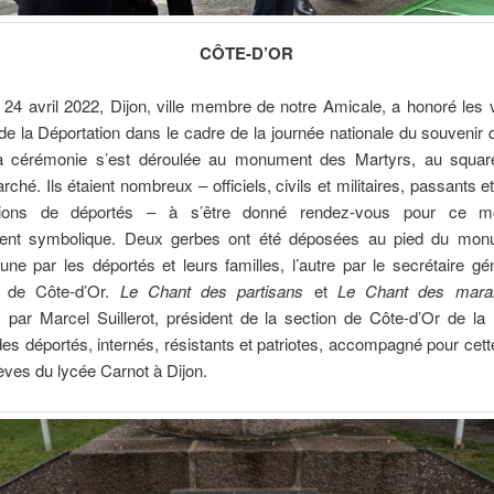
CÔTE-D’OR
4 avril 2022, Dijon, ville membre de notre Amicale, a honoré les 
de la Déportation dans le cadre de la journée nationale du souvenir q
La cérémonie s’est déroulée au monument des Martyrs, au squa
hé. Ils étaient nombreux – officiels, civils et militaires, passants
ations de déportés – à s’être donné rendez-vous pour ce 
ment symbolique. Deux gerbes ont été déposées au pied du mo
’une par les déportés et leurs familles, l’autre par le secrétaire gé
e de Côte-d’Or.
Le Chant des partisans
et
Le Chant des mara
s par Marcel Suillerot, président de la section de Côte-d’Or de la
des déportés, internés, résistants et patriotes, accompagné pour cet
èves du lycée Carnot à Dijon.