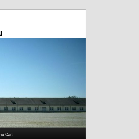
u
nu Cart