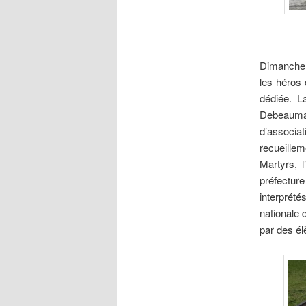
Dimanche 2
les héros 
dédiée. 
Debeaumarc
d’associ
recueille
Martyrs, l
préfectur
interprété
nationale 
par des él