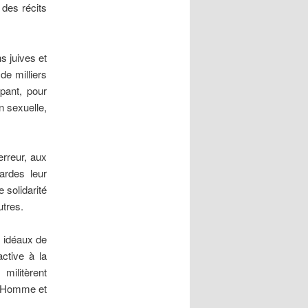
 des récits
s juives et
de milliers
pant, pour
on sexuelle,
rreur, aux
ardes leur
 solidarité
tres.
x idéaux de
active à la
militèrent
 l’Homme et