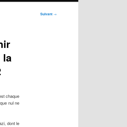
Suivant
→
nir
 la
2
 est chaque
que nul ne
zi, dont le