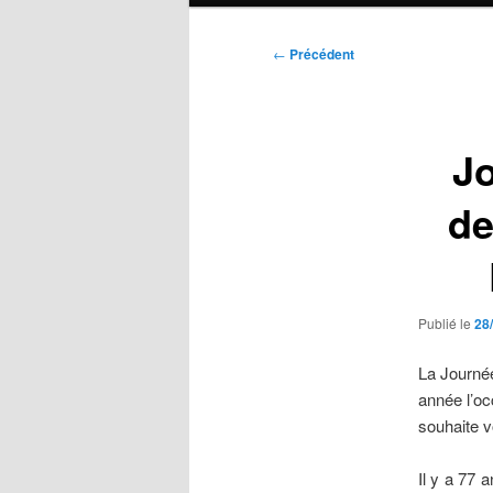
Navigation
←
Précédent
des
articles
Jo
de
Publié le
28
La Journée
année l’o
souhaite v
Il y a 77 