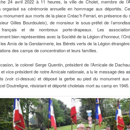
he 24 avril 2022 à 11 heures, la ville de Cholet, membre de l’
 organisé sa cérémonie annuelle en hommage aux déportés. Cell
u monument aux morts de la place Créac’h Ferrari, en présence du 
sieur Gilles Bourdouleix), de monsieur le sous-préfet de l’arrondi
 français et de nombreux porte-drapeaux. Les association
rement bien représentées avec la Société de la Légion d’honneur, l’Ord
 les Amis de la Gendarmerie, les Bérets verts de la Légion étrangère,
ations des camps de concentration et leurs familles.
ccasion, le colonel Serge Quentin, président de l’Amicale de Dacha
e et vice-président de notre Amicale nationale, a lu le message des a
és (voir ci-dessus) et déposé la gerbe au pied du monument aux
cel Doutreligne, résistant et déporté choletais mort au camp en 1945.