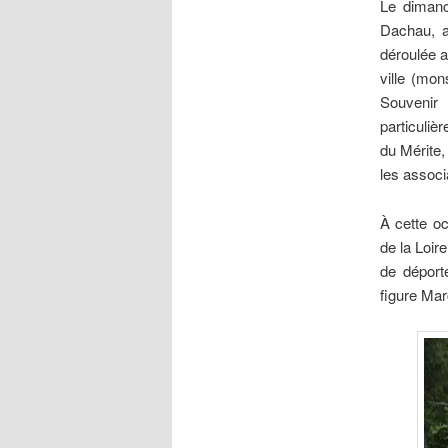
Le dimanc
Dachau, a
déroulée a
ville (mon
Souvenir
particuliè
du Mérite,
les associ
À cette o
de la Loir
de déport
figure Mar