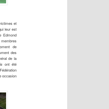
victimes et
ui leur est
re Edmond
 et membres
moment de
nument des
néral de la
is
ont été
 Fédération
te occasion