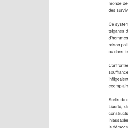
monde déco
des surviv
Ce système
tsiganes d
d’hommes,
raison poli
ou dans le
Confronté
souffranc
infligeaie
exemplair
Sortis de 
Liberté, d
construct
inlassable
la démocra