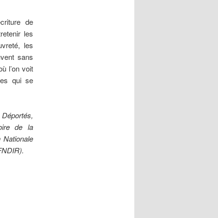
criture de
retenir les
vreté, les
ouvent sans
ù l’on voit
ères qui se
 Déportés,
oire de la
 Nationale
-FNDIR).