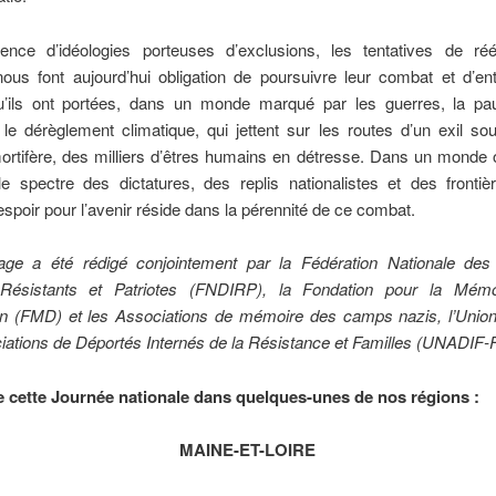
ence d’idéologies porteuses d’exclusions, les tentatives de réé
 nous font aujourd’hui obligation de poursuivre leur combat et d’ent
u’ils ont portées, dans un monde marqué par les guerres, la pau
, le dérèglement climatique, qui jettent sur les routes d’un exil s
ortifère, des milliers d’êtres humains en détresse. Dans un monde o
le spectre des dictatures, des replis nationalistes et des fronti
’espoir pour l’avenir réside dans la pérennité de ce combat.
e a été rédigé conjointement par la Fédération Nationale des
 Résistants et Patriotes (FNDIRP), la Fondation pour la Mém
on (FMD) et les Associations de mémoire des camps nazis, l’Union
iations de Déportés Internés de la Résistance et Familles (UNADIF
 cette Journée nationale dans quelques-unes de nos régions :
MAINE-ET-LOIRE