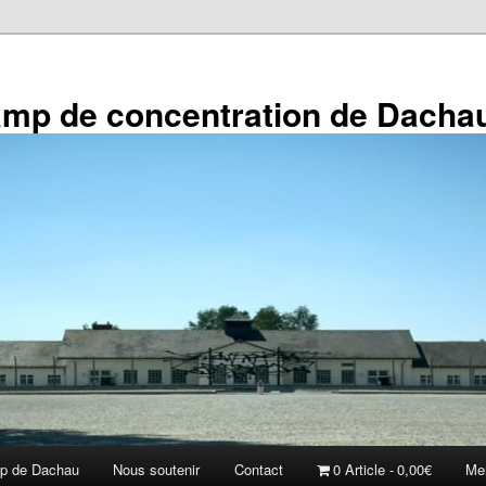
amp de concentration de Dacha
p de Dachau
Nous soutenir
Contact
0 Article
0,00€
Me