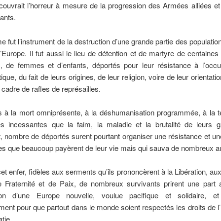
uvrait l’horreur à mesure de la progression des Armées alliées et
ants.
 fut l’instrument de la destruction d’une grande partie des population
’Europe. Il fut aussi le lieu de détention et de martyre de centaines 
 de femmes et d’enfants, déportés pour leur résistance à l’occu
tique, du fait de leurs origines, de leur religion, voire de leur orientati
 cadre de rafles de représailles.
s à la mort omniprésente, à la déshumanisation programmée, à la te
es incessantes que la faim, la maladie et la brutalité de leurs g
nt, nombre de déportés surent pourtant organiser une résistance et une
es que beaucoup payèrent de leur vie mais qui sauva de nombreux au
cet enfer, fidèles aux serments qu’ils prononcèrent à la Libération, au
e Fraternité et de Paix, de nombreux survivants prirent une part 
ion d’une Europe nouvelle, voulue pacifique et solidaire, et 
ment pour que partout dans le monde soient respectés les droits de
tie.