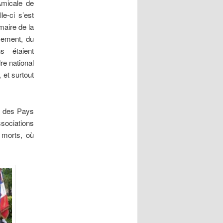
Amicale de
e-ci s’est
maire de la
ssement, du
s étaient
re national
 et surtout
u des Pays
ssociations
 morts, où