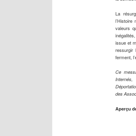
La résurg
l’Histoire
valeurs q
inégalités
issue et m
ressurgir 
ferment, l
Ce messag
Internés,
Déportati
des Assoc
Aperçu de