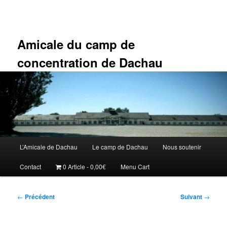
Aller
au
contenu
principal
Amicale du camp de
concentration de Dachau
Menu
L’Amicale de Dachau
Le camp de Dachau
Nous soutenir
principal
Contact
0 Article
0,00€
Menu Cart
Navigation
←
Précédent
Suivant
→
des
articles