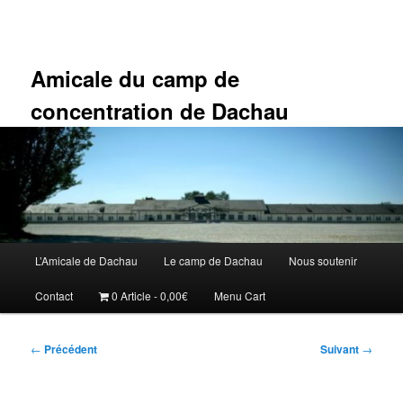
Aller
au
contenu
principal
Amicale du camp de
concentration de Dachau
Menu
L’Amicale de Dachau
Le camp de Dachau
Nous soutenir
principal
Contact
0 Article
0,00€
Menu Cart
Navigation
←
Précédent
Suivant
→
des
articles