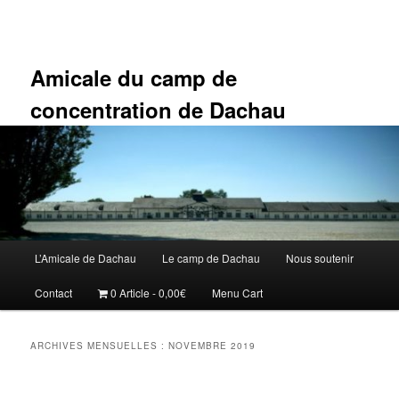
Aller
Aller
au
au
contenu
contenu
principal
secondaire
Amicale du camp de
concentration de Dachau
Menu
L’Amicale de Dachau
Le camp de Dachau
Nous soutenir
principal
Contact
0 Article
0,00€
Menu Cart
ARCHIVES MENSUELLES :
NOVEMBRE 2019