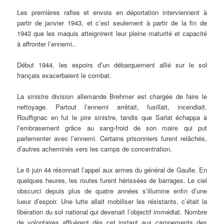
Les premières rafles et envois en déportation interviennent à
partir de janvier 1943, et c’est seulement à partir de la fin de
1943 que les maquis atteignirent leur pleine maturité et capacité
à affronter l’ennemi..
Début 1944, les espoirs d’un débarquement allié sur le sol
français exacerbaient le combat.
La sinistre division allemande Brehmer est chargée de faire le
nettoyage. Partout l’ennemi arrêtait, fusillait, incendiait.
Rouffignac en fut le pire sinistre, tandis que Sarlat échappa à
l’embrasement grâce au sang-froid de son maire qui put
parlementer avec l’ennemi. Certains prisonniers furent relâchés,
d’autres acheminés vers les camps de concentration.
Le 6 juin 44 résonnait l’appel aux armes du général de Gaulle. En
quelques heures, les routes furent hérissées de barrages. Le ciel
obscurci depuis plus de quatre années s’illumine enfin d’une
lueur d’espoir. Une lutte allait mobiliser les résistants, c’était la
libération du sol national qui devenait l’objectif immédiat. Nombre
de volontaires affluèrent dès cet instant aux campements des