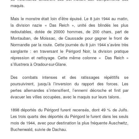
maquis.
Mais le monstre était loin d’être épuisé. Le 8 juin 1944 au matin,
la division nazie « Das Reich », unité des blindés les plus
redoutables, dotée de 20000 hommes, de 200 chars, part de
Montauban, de Moissac, de Caussade pour gagner le front de
Normandie par la route. Cette journée du 8 juin 1944 s’avère très
sanglante : en traversant le Périgord Noir, la division pratique
répression et nettoyage. Cette même colonne « Das Reich »
s’illustrera à Oradour-sur-Glane.
Des combats intenses et des ratissages répétitifs se
poursuivirent, jusqu’à l’inversion du rapport des forces. Les
pertes allemandes s’intensifient, l’ennemi décroche et finit par
évacuer les villes occupées, avec le maquis sur leurs talons.
1898 déportés du Périgord furent recensés, dont 49 % de Juifs.
Les trois quarts des déportés du Périgord le furent dans les seuls
mois de 1944, avec pour destination la plus fréquente Auschwitz,
Buchenwald, suivie de Dachau.